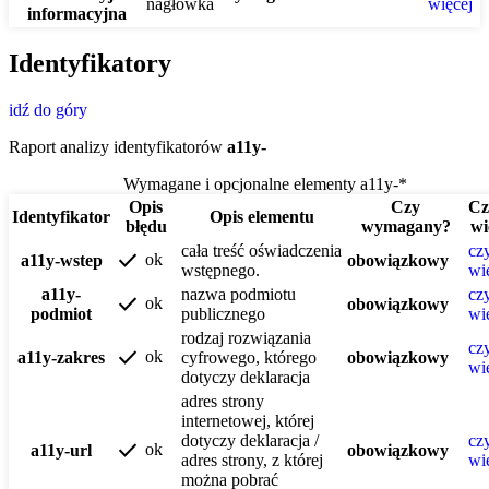
nagłówka
więcej
informacyjna
Identyfikatory
idź do góry
Raport analizy identyfikatorów
a11y-
Wymagane i opcjonalne elementy a11y-*
Opis
Czy
Cz
Identyfikator
Opis elementu
błędu
wymagany?
wi
cała treść oświadczenia
czy
check
ok
a11y-wstep
obowiązkowy
wstępnego.
wi
a11y-
nazwa podmiotu
czy
check
ok
obowiązkowy
podmiot
publicznego
wi
rodzaj rozwiązania
czy
check
ok
a11y-zakres
cyfrowego, którego
obowiązkowy
wi
dotyczy deklaracja
adres strony
internetowej, której
dotyczy deklaracja /
czy
check
ok
a11y-url
obowiązkowy
adres strony, z której
wi
można pobrać