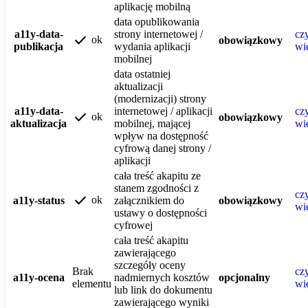
aplikację mobilną
data opublikowania
a11y-data-
strony internetowej /
czy
check
ok
obowiązkowy
publikacja
wydania aplikacji
wi
mobilnej
data ostatniej
aktualizacji
(modernizacji) strony
a11y-data-
internetowej / aplikacji
czy
check
ok
obowiązkowy
aktualizacja
mobilnej, mającej
wi
wpływ na dostępność
cyfrową danej strony /
aplikacji
cała treść akapitu ze
stanem zgodności z
czy
check
ok
a11y-status
załącznikiem do
obowiązkowy
wi
ustawy o dostępności
cyfrowej
cała treść akapitu
zawierającego
szczegóły oceny
Brak
czy
a11y-ocena
nadmiernych kosztów
opcjonalny
elementu
wi
lub link do dokumentu
zawierającego wyniki