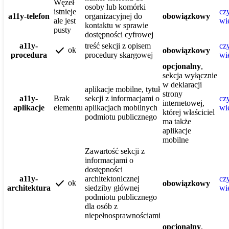
Węzeł
osoby lub komórki
istnieje
czy
a11y-telefon
organizacyjnej do
obowiązkowy
ale jest
wi
kontaktu w sprawie
pusty
dostępności cyfrowej
a11y-
treść sekcji z opisem
czy
check
ok
obowiązkowy
procedura
procedury skargowej
wi
opcjonalny
,
sekcja wyłącznie
w deklaracji
aplikacje mobilne, tytuł
strony
a11y-
Brak
sekcji z informacjami o
czy
internetowej,
aplikacje
elementu
aplikacjach mobilnych
wi
której właściciel
podmiotu publicznego
ma także
aplikacje
mobilne
Zawartość sekcji z
informacjami o
dostępności
a11y-
architektonicznej
czy
check
ok
obowiązkowy
architektura
siedziby głównej
wi
podmiotu publicznego
dla osób z
niepełnosprawnościami
opcjonalny
,