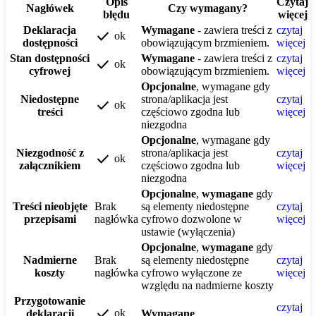
Opis
Czytaj
Nagłówek
Czy wymagany?
błędu
więcej
Deklaracja
Wymagane
- zawiera treści z
czytaj
check
ok
dostępności
obowiązującym brzmieniem.
więcej
Stan dostępności
Wymagane
- zawiera treści z
czytaj
check
ok
cyfrowej
obowiązującym brzmieniem.
więcej
Opcjonalne
, wymagane gdy
Niedostępne
strona/aplikacja jest
czytaj
check
ok
treści
częściowo zgodna lub
więcej
niezgodna
Opcjonalne
, wymagane gdy
Niezgodność z
strona/aplikacja jest
czytaj
check
ok
załącznikiem
częściowo zgodna lub
więcej
niezgodna
Opcjonalne
,
wymagane
gdy
Treści nieobjęte
Brak
są elementy niedostępne
czytaj
przepisami
nagłówka
cyfrowo dozwolone w
więcej
ustawie (wyłączenia)
Opcjonalne
,
wymagane
gdy
Nadmierne
Brak
są elementy niedostępne
czytaj
koszty
nagłówka
cyfrowo wyłączone ze
więcej
względu na nadmierne koszty
Przygotowanie
czytaj
check
ok
deklaracji
Wymagane