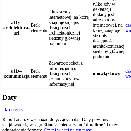
tylko gdy w
deklaracji
adres strony
dodany jest
internetowej, na której
adres strony
a11y-
znajduje się opis
Brak
internetowej, na
czy
architektura-
dostępności
elementu
której znajduje
wi
url
architektonicznej
się opis
siedziby głównej
dostępności
podmiotu
architektonicznej
siedziby głównej
podmiotu
Zawartość sekcji z
informacjami o
a11y-
Brak
czy
dostępności
obowiązkowy
komunikacja
elementu
wi
komunikacyjno-
informacyjnej
Daty
idź do góry
Raport analizy wymagań dotyczących dat. Daty powinny
znajdować się w tagu
<time>
, mieć atrybut
"datetime"
i mieć
odpowiednie formaty.
Czytaj więcej na ten temat
.