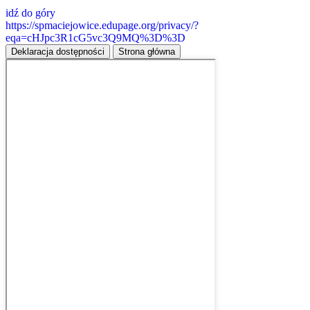
idź do góry
https://spmaciejowice.edupage.org/privacy/?
eqa=cHJpc3R1cG5vc3Q9MQ%3D%3D
Deklaracja dostępności
Strona główna