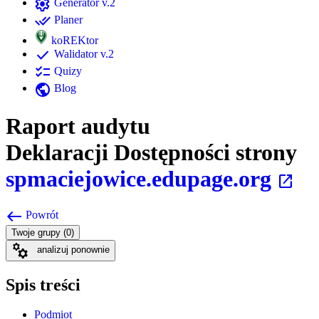
settings
Generator v.2
done_all
Planer
koREKtor
check
Walidator v.2
checklist
Quizy
public
Blog
Raport audytu
Deklaracji Dostępności strony
spmaciejowice.edupage.org
open_in_new
west
Powrót
Twoje grupy (0)
manufacturing
analizuj ponownie
Spis treści
Podmiot