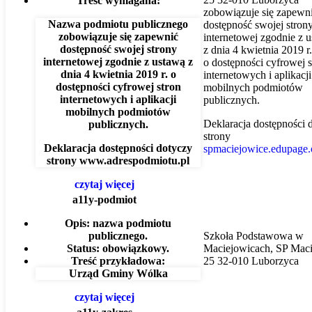
Treść wymagana:
zobowiązuje się zapewn
Nazwa podmiotu publicznego
dostępność swojej
stron
zobowiązuje się zapewnić
internetowej
zgodnie z u
dostępność swojej strony
z dnia 4 kwietnia 2019 r.
internetowej zgodnie z ustawą z
o dostępności cyfrowej s
dnia 4 kwietnia 2019 r. o
internetowych i aplikacji
dostępności cyfrowej stron
mobilnych podmiotów
internetowych i aplikacji
publicznych.
mobilnych podmiotów
Deklaracja dostępności 
publicznych.
strony
Deklaracja dostępności dotyczy
spmaciejowice.edupage.
strony
www.adrespodmiotu.pl
czytaj więcej
a11y-podmiot
Opis:
nazwa podmiotu
publicznego.
Szkoła Podstawowa w
Status:
obowiązkowy.
Maciejowicach, SP Mac
Treść przykładowa:
25 32-010 Luborzyca
Urząd Gminy Wólka
czytaj więcej