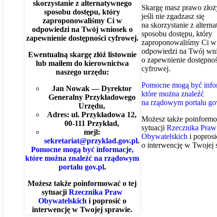
skorzystanie z alternatywnego
Skargę masz prawo złoży
sposobu dostępu, który
jeśli nie zgadzasz się
zaproponowaliśmy Ci w
na skorzystanie z alter
odpowiedzi na Twój wniosek o
sposobu dostępu, który
zapewnienie dostępności cyfrowej.
zaproponowaliśmy Ci w
odpowiedzi na Twój wn
Ewentualną skargę złóż listownie
o zapewnienie dostępnoś
lub mailem do kierownictwa
cyfrowej.
naszego urzędu:
Pomocne mogą być info
Jan Nowak — Dyrektor
które można znaleźć
Generalny Przykładowego
na rządowym portalu go
Urzędu,
Adres: ul. Przykładowa 12,
Możesz także poinformo
00-111 Przykład,
sytuacji
Rzecznika Praw
mejl:
Obywatelskich
i poprosi
sekretariat@przyklad.gov.pl
.
o interwencję w Twojej 
Pomocne mogą być informacje,
które można znaleźć na rządowym
portalu gov.pl
.
Możesz także poinformować o tej
sytuacji
Rzecznika Praw
Obywatelskich
i poprosić o
interwencję w Twojej sprawie.