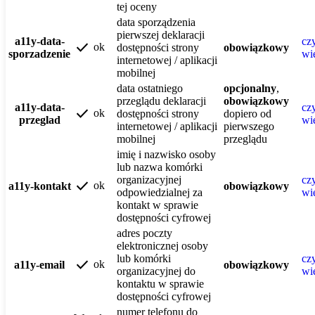
tej oceny
data sporządzenia
pierwszej deklaracji
a11y-data-
czy
check
ok
dostępności strony
obowiązkowy
sporzadzenie
wi
internetowej / aplikacji
mobilnej
data ostatniego
opcjonalny
,
przeglądu deklaracji
obowiązkowy
a11y-data-
czy
check
ok
dostępności strony
dopiero od
przeglad
wi
internetowej / aplikacji
pierwszego
mobilnej
przeglądu
imię i nazwisko osoby
lub nazwa komórki
organizacyjnej
czy
check
ok
a11y-kontakt
obowiązkowy
odpowiedzialnej za
wi
kontakt w sprawie
dostępności cyfrowej
adres poczty
elektronicznej osoby
lub komórki
czy
check
ok
a11y-email
obowiązkowy
organizacyjnej do
wi
kontaktu w sprawie
dostępności cyfrowej
numer telefonu do