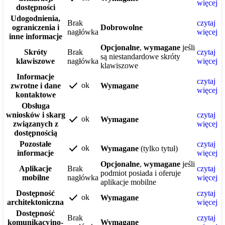
więcej
dostępności
Udogodnienia,
Brak
czytaj
ograniczenia i
Dobrowolne
nagłówka
więcej
inne informacje
Opcjonalne
,
wymagane
jeśli
Skróty
Brak
czytaj
są niestandardowe skróty
klawiszowe
nagłówka
więcej
klawiszowe
Informacje
czytaj
check
ok
zwrotne i dane
Wymagane
więcej
kontaktowe
Obsługa
wniosków i skarg
czytaj
check
ok
Wymagane
związanych z
więcej
dostępnością
Pozostałe
czytaj
check
ok
Wymagane
(tylko tytuł)
informacje
więcej
Opcjonalne
,
wymagane
jeśli
Aplikacje
Brak
czytaj
podmiot posiada i oferuje
mobilne
nagłówka
więcej
aplikacje mobilne
Dostępność
czytaj
check
ok
Wymagane
architektoniczna
więcej
Dostępność
Brak
czytaj
komunikacyjno-
Wymagane