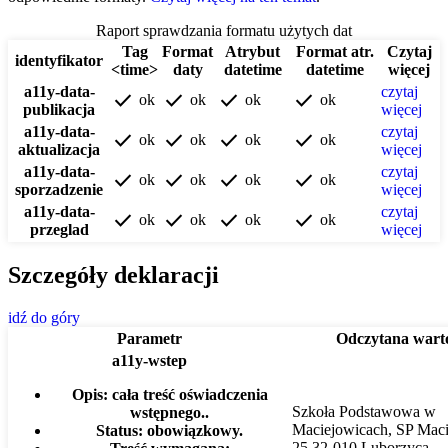
Raport sprawdzania formatu użytych dat
Tag
Format
Atrybut
Format atr.
Czytaj
identyfikator
<time>
daty
datetime
datetime
więcej
a11y-data-
czytaj
check
check
check
check
ok
ok
ok
ok
publikacja
więcej
a11y-data-
czytaj
check
check
check
check
ok
ok
ok
ok
aktualizacja
więcej
a11y-data-
czytaj
check
check
check
check
ok
ok
ok
ok
sporzadzenie
więcej
a11y-data-
czytaj
check
check
check
check
ok
ok
ok
ok
przeglad
więcej
Szczegóły deklaracji
idź do góry
Parametr
Odczytana wart
a11y-wstep
Opis:
cała treść oświadczenia
Szkoła Podstawowa w
wstępnego..
Maciejowicach, SP Mac
Status:
obowiązkowy.
25 32-010 Luborzyca