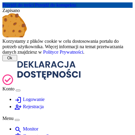
Przejdź do treści
Przejdź do konspektu
Zapisano
Korzystamy z plików cookie w celu dostosowania portalu do
potrzeb użytkownika. Więcej informacji na temat przetwarzania
danych znajdziesz w
Polityce Prywatności
.
Ok
Konto
login
Logowanie
person_add
Rejestracja
Menu
search
Monitor