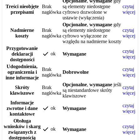
Opcjonalne
,
wymagane
gdy
Treści nieobjęte
Brak
są elementy niedostępne
czytaj
przepisami
nagłówka
cyfrowo dozwolone w
więcej
ustawie (wyłączenia)
Opcjonalne
,
wymagane
gdy
Nadmierne
Brak
są elementy niedostępne
czytaj
koszty
nagłówka
cyfrowo wyłączone ze
więcej
względu na nadmierne koszty
Przygotowanie
czytaj
check
ok
deklaracji
Wymagane
więcej
dostępności
Udogodnienia,
Brak
czytaj
ograniczenia i
Dobrowolne
nagłówka
więcej
inne informacje
Opcjonalne
,
wymagane
jeśli
Skróty
Brak
czytaj
są niestandardowe skróty
klawiszowe
nagłówka
więcej
klawiszowe
Informacje
czytaj
check
ok
zwrotne i dane
Wymagane
więcej
kontaktowe
Obsługa
wniosków i skarg
czytaj
check
ok
Wymagane
związanych z
więcej
dostępnością