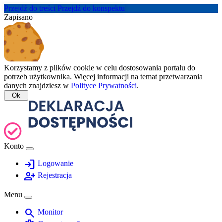
Przejdź do treści
Przejdź do konspektu
Zapisano
Korzystamy z plików cookie w celu dostosowania portalu do
potrzeb użytkownika. Więcej informacji na temat przetwarzania
danych znajdziesz w
Polityce Prywatności
.
Ok
Konto
login
Logowanie
person_add
Rejestracja
Menu
search
Monitor