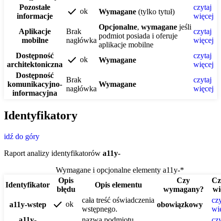
Pozostałe
czytaj
check
ok
Wymagane
(tylko tytuł)
informacje
więcej
Opcjonalne
,
wymagane
jeśli
Aplikacje
Brak
czytaj
podmiot posiada i oferuje
mobilne
nagłówka
więcej
aplikacje mobilne
Dostępność
czytaj
check
ok
Wymagane
architektoniczna
więcej
Dostępność
Brak
czytaj
komunikacyjno-
Wymagane
nagłówka
więcej
informacyjna
Identyfikatory
idź do góry
Raport analizy identyfikatorów
a11y-
Wymagane i opcjonalne elementy a11y-*
Opis
Czy
Cz
Identyfikator
Opis elementu
błędu
wymagany?
wi
cała treść oświadczenia
czy
check
ok
a11y-wstep
obowiązkowy
wstępnego.
wi
a11y-
nazwa podmiotu
czy