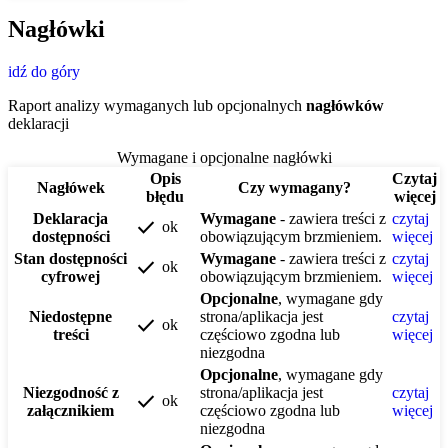
Nagłówki
idź do góry
Raport analizy wymaganych lub opcjonalnych
nagłówków
deklaracji
Wymagane i opcjonalne nagłówki
Opis
Czytaj
Nagłówek
Czy wymagany?
błędu
więcej
Deklaracja
Wymagane
- zawiera treści z
czytaj
check
ok
dostępności
obowiązującym brzmieniem.
więcej
Stan dostępności
Wymagane
- zawiera treści z
czytaj
check
ok
cyfrowej
obowiązującym brzmieniem.
więcej
Opcjonalne
, wymagane gdy
Niedostępne
strona/aplikacja jest
czytaj
check
ok
treści
częściowo zgodna lub
więcej
niezgodna
Opcjonalne
, wymagane gdy
Niezgodność z
strona/aplikacja jest
czytaj
check
ok
załącznikiem
częściowo zgodna lub
więcej
niezgodna