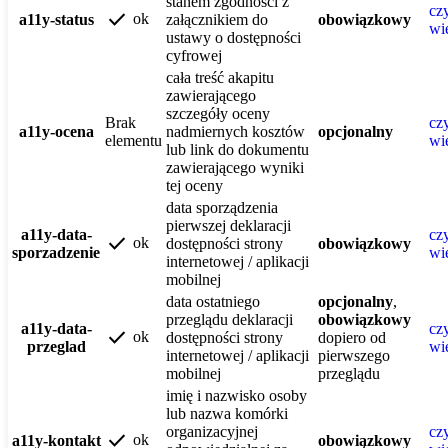
stanem zgodności z
czy
check
ok
a11y-status
załącznikiem do
obowiązkowy
wi
ustawy o dostępności
cyfrowej
cała treść akapitu
zawierającego
szczegóły oceny
Brak
czy
a11y-ocena
nadmiernych kosztów
opcjonalny
elementu
wi
lub link do dokumentu
zawierającego wyniki
tej oceny
data sporządzenia
pierwszej deklaracji
a11y-data-
czy
check
ok
dostępności strony
obowiązkowy
sporzadzenie
wi
internetowej / aplikacji
mobilnej
data ostatniego
opcjonalny
,
przeglądu deklaracji
obowiązkowy
a11y-data-
czy
check
ok
dostępności strony
dopiero od
przeglad
wi
internetowej / aplikacji
pierwszego
mobilnej
przeglądu
imię i nazwisko osoby
lub nazwa komórki
organizacyjnej
czy
check
ok
a11y-kontakt
obowiązkowy