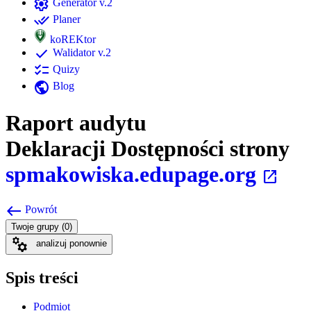
settings
Generator v.2
done_all
Planer
koREKtor
check
Walidator v.2
checklist
Quizy
public
Blog
Raport audytu
Deklaracji Dostępności strony
spmakowiska.edupage.org
open_in_new
west
Powrót
Twoje grupy (0)
manufacturing
analizuj ponownie
Spis treści
Podmiot