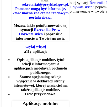
mejl:
o tej sytuacji
Rzecznika
sekretariat@przyklad.gov.pl
.
Obywatelskich
i poprosi
Pomocne mogą być informacje,
o interwencję w Twojej 
które można znaleźć na rządowym
portalu gov.pl
.
Możesz także poinformować o tej
sytuacji
Rzecznika Praw
Obywatelskich
i poprosić o
interwencję w Twojej sprawie.
czytaj więcej
a11y-aplikacje
Opis:
aplikacje mobilne, tytuł
sekcji z informacjami o
aplikacjach mobilnych podmiotu
publicznego.
Status:
opcjonalny, sekcja
wyłącznie w deklaracji strony
internetowej, której właściciel ma
także aplikacje mobilne.
Treść przykładowa:
Aplikacje mobilne