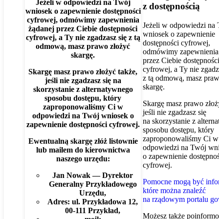
Jeżeli w odpowiedzi na Twój
z dostępnością
wniosek o zapewnienie dostępności
cyfrowej, odmówimy zapewnienia
Jeżeli w odpowiedzi na
żądanej przez Ciebie dostępności
wniosek o zapewnienie
cyfrowej, a Ty nie zgadzasz się z tą
dostępności cyfrowej,
odmową, masz prawo złożyć
odmówimy zapewnienia 
skargę.
przez Ciebie dostępnośc
cyfrowej, a Ty nie zgadz
Skargę masz prawo złożyć także,
z tą odmową, masz praw
jeśli nie zgadzasz się na
skargę.
skorzystanie z alternatywnego
sposobu dostępu, który
Skargę masz prawo złoży
zaproponowaliśmy Ci w
jeśli nie zgadzasz się
odpowiedzi na Twój wniosek o
na skorzystanie z alter
zapewnienie dostępności cyfrowej.
sposobu dostępu, który
zaproponowaliśmy Ci w
Ewentualną skargę złóż listownie
odpowiedzi na Twój wn
lub mailem do kierownictwa
o zapewnienie dostępnoś
naszego urzędu:
cyfrowej.
Jan Nowak — Dyrektor
Pomocne mogą być info
Generalny Przykładowego
które można znaleźć
Urzędu,
na rządowym portalu go
Adres: ul. Przykładowa 12,
00-111 Przykład,
Możesz także poinform