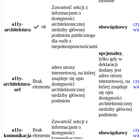
mobilne
Zawartość sekcji z
informacjami o
dostępności
a11y-
architektonicznej
czy
check
ok
obowiązkowy
architektura
siedziby głównej
wi
podmiotu publicznego
dla osób z
niepełnosprawnościami
opcjonalny
,
tylko gdy w
deklaracji
adres strony
dodany jest
internetowej, na której
adres strony
a11y-
znajduje się opis
Brak
internetowej, na
czy
architektura-
dostępności
elementu
której znajduje
wi
url
architektonicznej
się opis
siedziby głównej
dostępności
podmiotu
architektonicznej
siedziby głównej
podmiotu
Zawartość sekcji z
informacjami o
a11y-
Brak
czy
dostępności
obowiązkowy
komunikacja
elementu
wi
komunikacyjno-