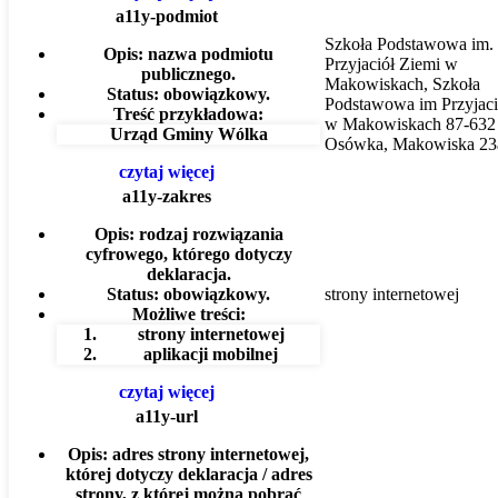
a11y-podmiot
Szkoła Podstawowa im.
Opis:
nazwa podmiotu
Przyjaciół Ziemi w
publicznego.
Makowiskach, Szkoła
Status:
obowiązkowy.
Podstawowa im Przyjaci
Treść przykładowa:
w Makowiskach 87-632
Urząd Gminy Wólka
Osówka, Makowiska 23
czytaj więcej
a11y-zakres
Opis:
rodzaj rozwiązania
cyfrowego, którego dotyczy
deklaracja.
Status:
obowiązkowy.
strony internetowej
Możliwe treści:
strony internetowej
aplikacji mobilnej
czytaj więcej
a11y-url
Opis:
adres strony internetowej,
której dotyczy deklaracja / adres
strony, z której można pobrać