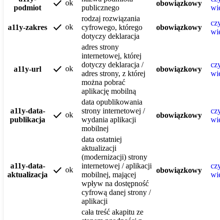
check
ok
obowiązkowy
podmiot
publicznego
wi
rodzaj rozwiązania
czy
check
ok
a11y-zakres
cyfrowego, którego
obowiązkowy
wi
dotyczy deklaracja
adres strony
internetowej, której
dotyczy deklaracja /
czy
check
ok
a11y-url
obowiązkowy
adres strony, z której
wi
można pobrać
aplikację mobilną
data opublikowania
a11y-data-
strony internetowej /
czy
check
ok
obowiązkowy
publikacja
wydania aplikacji
wi
mobilnej
data ostatniej
aktualizacji
(modernizacji) strony
a11y-data-
internetowej / aplikacji
czy
check
ok
obowiązkowy
aktualizacja
mobilnej, mającej
wi
wpływ na dostępność
cyfrową danej strony /
aplikacji
cała treść akapitu ze