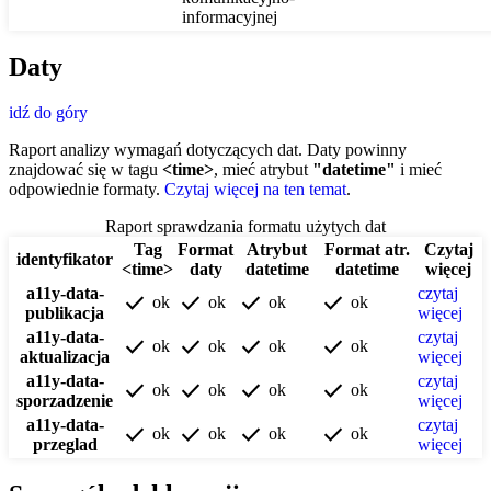
informacyjnej
Daty
idź do góry
Raport analizy wymagań dotyczących dat. Daty powinny
znajdować się w tagu
<time>
, mieć atrybut
"datetime"
i mieć
odpowiednie formaty.
Czytaj więcej na ten temat
.
Raport sprawdzania formatu użytych dat
Tag
Format
Atrybut
Format atr.
Czytaj
identyfikator
<time>
daty
datetime
datetime
więcej
a11y-data-
czytaj
check
check
check
check
ok
ok
ok
ok
publikacja
więcej
a11y-data-
czytaj
check
check
check
check
ok
ok
ok
ok
aktualizacja
więcej
a11y-data-
czytaj
check
check
check
check
ok
ok
ok
ok
sporzadzenie
więcej
a11y-data-
czytaj
check
check
check
check
ok
ok
ok
ok
przeglad
więcej