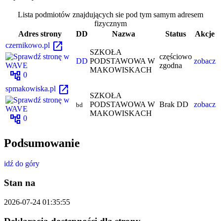
Lista podmiotów znajdujących sie pod tym samym adresem
fizycznym
Adres strony
DD
Nazwa
Status
Akcje
open_in_new
czernikowo.pl
SZKOŁA
częściowo
DD
PODSTAWOWA W
zobacz
zgodna
MAKOWISKACH
account_tree
0
open_in_new
spmakowiska.pl
SZKOŁA
PODSTAWOWA W
Brak DD
zobacz
bd
MAKOWISKACH
account_tree
0
Podsumowanie
idź do góry
Stan na
2026-07-24 01:35:55