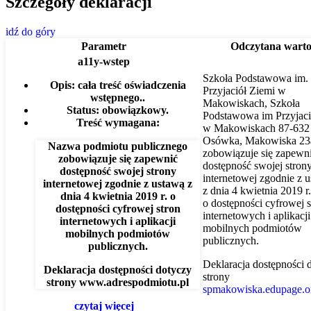
Szczegóły deklaracji
idź do góry
Parametr
Odczytana warto
a11y-wstep
Szkoła Podstawowa im.
Opis:
cała treść oświadczenia
Przyjaciół Ziemi w
wstępnego..
Makowiskach, Szkoła
Status:
obowiązkowy.
Podstawowa im Przyjaci
Treść wymagana:
w Makowiskach 87-632
Osówka, Makowiska 23
Nazwa podmiotu publicznego
zobowiązuje się zapewn
zobowiązuje się zapewnić
dostępność swojej
stron
dostępność swojej strony
internetowej
zgodnie z u
internetowej zgodnie z ustawą z
z dnia 4 kwietnia 2019 r.
dnia 4 kwietnia 2019 r. o
o dostępności cyfrowej s
dostępności cyfrowej stron
internetowych i aplikacji
internetowych i aplikacji
mobilnych podmiotów
mobilnych podmiotów
publicznych.
publicznych.
Deklaracja dostępności 
Deklaracja dostępności dotyczy
strony
strony
www.adrespodmiotu.pl
spmakowiska.edupage.o
czytaj więcej