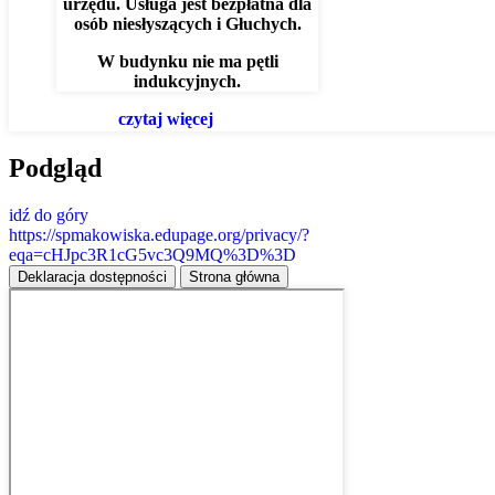
urzędu. Usługa jest bezpłatna dla
osób niesłyszących i Głuchych.
W budynku nie ma pętli
indukcyjnych.
czytaj więcej
Podgląd
idź do góry
https://spmakowiska.edupage.org/privacy/?
eqa=cHJpc3R1cG5vc3Q9MQ%3D%3D
Deklaracja dostępności
Strona główna