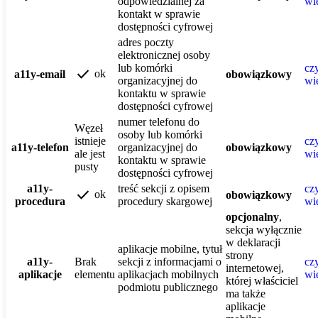
odpowiedzialnej za
wi
kontakt w sprawie
dostępności cyfrowej
adres poczty
elektronicznej osoby
lub komórki
czy
check
ok
a11y-email
obowiązkowy
organizacyjnej do
wi
kontaktu w sprawie
dostępności cyfrowej
numer telefonu do
Węzeł
osoby lub komórki
istnieje
czy
a11y-telefon
organizacyjnej do
obowiązkowy
ale jest
wi
kontaktu w sprawie
pusty
dostępności cyfrowej
a11y-
treść sekcji z opisem
czy
check
ok
obowiązkowy
procedura
procedury skargowej
wi
opcjonalny
,
sekcja wyłącznie
w deklaracji
aplikacje mobilne, tytuł
strony
a11y-
Brak
sekcji z informacjami o
czy
internetowej,
aplikacje
elementu
aplikacjach mobilnych
wi
której właściciel
podmiotu publicznego
ma także
aplikacje