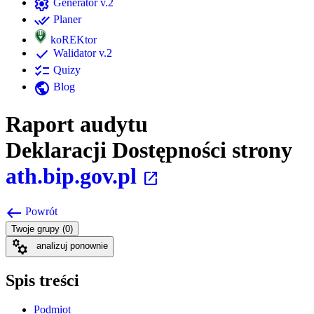
settings
Generator v.2
done_all
Planer
koREKtor
check
Walidator v.2
checklist
Quizy
public
Blog
Raport audytu
Deklaracji Dostępności strony
ath.bip.gov.pl
open_in_new
west
Powrót
Twoje grupy (0)
manufacturing
analizuj ponownie
Spis treści
Podmiot