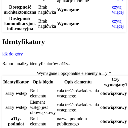
aplikacje mobilne
Dostępność
Brak
czytaj
Wymagane
architektoniczna
nagłówka
więcej
Dostępność
Brak
czytaj
komunikacyjno-
Wymagane
nagłówka
więcej
informacyjna
Identyfikatory
idź do góry
Raport analizy identyfikatorów
a11y-
Wymagane i opcjonalne elementy a11y-*
Czy
Identyfikator
Opis błędu
Opis elementu
wymagany?
Brak
cała treść oświadczenia
a11y-wstep
obowiązkowy
elementu
wstępnego.
Element
cała treść oświadczenia
a11y-wstep
wstęp jest
obowiązkowy
wstępnego.
obowiązkowy
a11y-
Brak
nazwa podmiotu
obowiązkowy
podmiot
elementu
publicznego