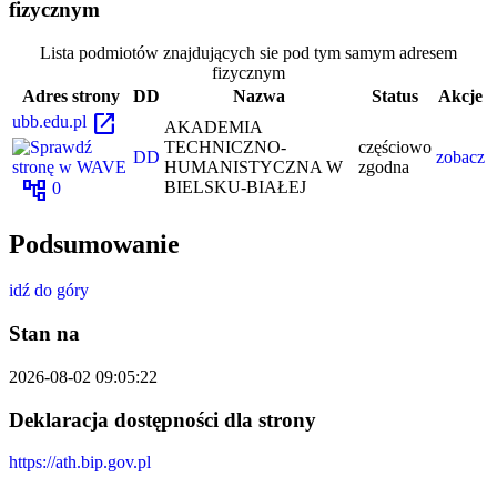
fizycznym
Lista podmiotów znajdujących sie pod tym samym adresem
fizycznym
Adres strony
DD
Nazwa
Status
Akcje
open_in_new
ubb.edu.pl
AKADEMIA
TECHNICZNO-
częściowo
DD
zobacz
HUMANISTYCZNA W
zgodna
account_tree
BIELSKU-BIAŁEJ
0
Podsumowanie
idź do góry
Stan na
2026-08-02 09:05:22
Deklaracja dostępności dla strony
https://ath.bip.gov.pl