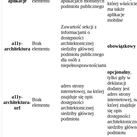
aplikacje
elementu
aplikacjach mobilnych
której właścicie
podmiotu publicznego
ma także
aplikacje
mobilne
Zawartość sekcji z
informacjami o
dostępności
a11y-
Brak
architektonicznej
obowiązkowy
architektura
elementu
siedziby głównej
podmiotu publicznego
dla osób z
niepełnosprawnościami
opcjonalny
,
tylko gdy w
deklaracji
adres strony
dodany jest
internetowej, na której
adres strony
a11y-
znajduje się opis
Brak
internetowej, n
architektura-
dostępności
elementu
której znajduje
url
architektonicznej
się opis
siedziby głównej
dostępności
podmiotu
architektoniczn
siedziby główn
podmiotu