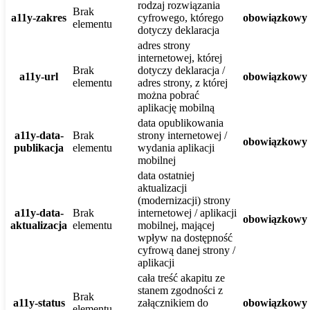
rodzaj rozwiązania
Brak
a11y-zakres
cyfrowego, którego
obowiązkowy
elementu
dotyczy deklaracja
adres strony
internetowej, której
Brak
dotyczy deklaracja /
a11y-url
obowiązkowy
elementu
adres strony, z której
można pobrać
aplikację mobilną
data opublikowania
a11y-data-
Brak
strony internetowej /
obowiązkowy
publikacja
elementu
wydania aplikacji
mobilnej
data ostatniej
aktualizacji
(modernizacji) strony
a11y-data-
Brak
internetowej / aplikacji
obowiązkowy
aktualizacja
elementu
mobilnej, mającej
wpływ na dostępność
cyfrową danej strony /
aplikacji
cała treść akapitu ze
stanem zgodności z
Brak
a11y-status
załącznikiem do
obowiązkowy
elementu