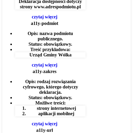
Deklaracja dostępności dotyczy
strony
www.adrespodmiotu.pl
czytaj więcej
a11y-podmiot
Opis:
nazwa podmiotu
publicznego.
Status:
obowiązkowy.
Treść przykładowa:
Urząd Gminy Wólka
czytaj więcej
a11y-zakres
Opis:
rodzaj rozwiązania
cyfrowego, którego dotyczy
deklaracja.
Status:
obowiązkowy.
Możliwe treści:
strony internetowej
aplikacji mobilnej
czytaj więcej
a11y-url