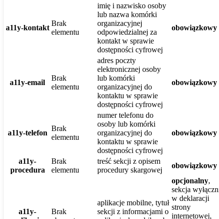
imię i nazwisko osoby
lub nazwa komórki
Brak
organizacyjnej
a11y-kontakt
obowiązkowy
elementu
odpowiedzialnej za
kontakt w sprawie
dostępności cyfrowej
adres poczty
elektronicznej osoby
Brak
lub komórki
a11y-email
obowiązkowy
elementu
organizacyjnej do
kontaktu w sprawie
dostępności cyfrowej
numer telefonu do
osoby lub komórki
Brak
a11y-telefon
organizacyjnej do
obowiązkowy
elementu
kontaktu w sprawie
dostępności cyfrowej
a11y-
Brak
treść sekcji z opisem
obowiązkowy
procedura
elementu
procedury skargowej
opcjonalny
,
sekcja wyłączn
w deklaracji
aplikacje mobilne, tytuł
strony
a11y-
Brak
sekcji z informacjami o
internetowej,