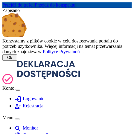
Przejdź do treści
Przejdź do konspektu
Zapisano
Korzystamy z plików cookie w celu dostosowania portalu do
potrzeb użytkownika. Więcej informacji na temat przetwarzania
danych znajdziesz w
Polityce Prywatności
.
Ok
Konto
login
Logowanie
person_add
Rejestracja
Menu
search
Monitor