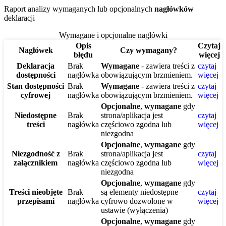
Raport analizy wymaganych lub opcjonalnych
nagłówków
deklaracji
Wymagane i opcjonalne nagłówki
Opis
Czytaj
Nagłówek
Czy wymagany?
błędu
więcej
Deklaracja
Brak
Wymagane
- zawiera treści z
czytaj
dostępności
nagłówka
obowiązującym brzmieniem.
więcej
Stan dostępności
Brak
Wymagane
- zawiera treści z
czytaj
cyfrowej
nagłówka
obowiązującym brzmieniem.
więcej
Opcjonalne
,
wymagane
gdy
Niedostępne
Brak
strona/aplikacja jest
czytaj
treści
nagłówka
częściowo zgodna lub
więcej
niezgodna
Opcjonalne
,
wymagane
gdy
Niezgodność z
Brak
strona/aplikacja jest
czytaj
załącznikiem
nagłówka
częściowo zgodna lub
więcej
niezgodna
Opcjonalne
,
wymagane
gdy
Treści nieobjęte
Brak
są elementy niedostępne
czytaj
przepisami
nagłówka
cyfrowo dozwolone w
więcej
ustawie (wyłączenia)
Opcjonalne
,
wymagane
gdy