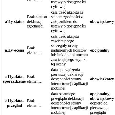
ustawy o dostępności
cyfrowej
cała treść akapitu ze
Brak statusu
stanem zgodności z
a11y-status
deklaracji
załącznikiem do
obowiązkowy
zgodności
ustawy o dostępności
cyfrowej
cała treść akapitu
zawierającego
szczegóły oceny
Brak
a11y-ocena
nadmiernych kosztów
opcjonalny
elementu
lub link do dokumentu
zawierającego wyniki
tej oceny
data sporządzenia
pierwszej deklaracji
a11y-data-
Brak
dostępności strony
obowiązkowy
sporzadzenie
elementu
internetowej / aplikacji
mobilnej
data ostatniego
opcjonalny
,
przeglądu deklaracji
obowiązkowy
a11y-data-
Brak
dostępności strony
dopiero od
przeglad
elementu
internetowej / aplikacji
pierwszego
mobilnej
przeglądu