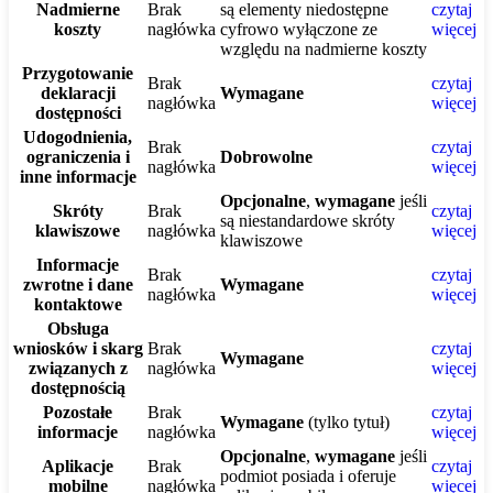
Nadmierne
Brak
są elementy niedostępne
czytaj
koszty
nagłówka
cyfrowo wyłączone ze
więcej
względu na nadmierne koszty
Przygotowanie
Brak
czytaj
deklaracji
Wymagane
nagłówka
więcej
dostępności
Udogodnienia,
Brak
czytaj
ograniczenia i
Dobrowolne
nagłówka
więcej
inne informacje
Opcjonalne
,
wymagane
jeśli
Skróty
Brak
czytaj
są niestandardowe skróty
klawiszowe
nagłówka
więcej
klawiszowe
Informacje
Brak
czytaj
zwrotne i dane
Wymagane
nagłówka
więcej
kontaktowe
Obsługa
wniosków i skarg
Brak
czytaj
Wymagane
związanych z
nagłówka
więcej
dostępnością
Pozostałe
Brak
czytaj
Wymagane
(tylko tytuł)
informacje
nagłówka
więcej
Opcjonalne
,
wymagane
jeśli
Aplikacje
Brak
czytaj
podmiot posiada i oferuje
mobilne
nagłówka
więcej