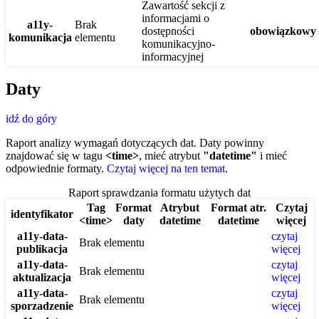
Zawartość sekcji z
informacjami o
a11y-
Brak
dostępności
obowiązkowy
komunikacja
elementu
komunikacyjno-
informacyjnej
Daty
idź do góry
Raport analizy wymagań dotyczących dat. Daty powinny
znajdować się w tagu
<time>
, mieć atrybut
"datetime"
i mieć
odpowiednie formaty.
Czytaj więcej na ten temat
.
Raport sprawdzania formatu użytych dat
Tag
Format
Atrybut
Format atr.
Czytaj
identyfikator
<time>
daty
datetime
datetime
więcej
a11y-data-
czytaj
Brak elementu
publikacja
więcej
a11y-data-
czytaj
Brak elementu
aktualizacja
więcej
a11y-data-
czytaj
Brak elementu
sporzadzenie
więcej