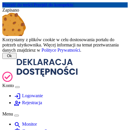
Przejdź do treści
Przejdź do konspektu
Zapisano
Korzystamy z plików cookie w celu dostosowania portalu do
potrzeb użytkownika. Więcej informacji na temat przetwarzania
danych znajdziesz w
Polityce Prywatności
.
Ok
Konto
login
Logowanie
person_add
Rejestracja
Menu
search
Monitor