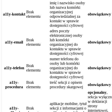
imię i nazwisko osoby
lub nazwa komórki
Brak
organizacyjnej
a11y-kontakt
obowiązkowy
elementu
odpowiedzialnej za
kontakt w sprawie
dostępności cyfrowej
adres poczty
elektronicznej osoby
Brak
lub komórki
a11y-email
obowiązkowy
elementu
organizacyjnej do
kontaktu w sprawie
dostępności cyfrowej
numer telefonu do
osoby lub komórki
Brak
a11y-telefon
organizacyjnej do
obowiązkowy
elementu
kontaktu w sprawie
dostępności cyfrowej
a11y-
Brak
treść sekcji z opisem
obowiązkowy
procedura
elementu
procedury skargowej
opcjonalny
,
sekcja wyłączn
w deklaracji
aplikacje mobilne, tytuł
strony
a11y-
Brak
sekcji z informacjami o
internetowej,