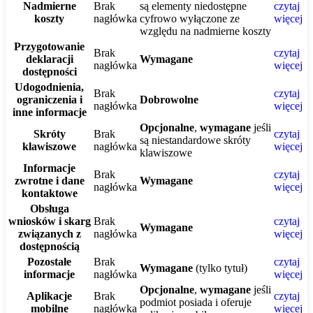
Nadmierne
Brak
są elementy niedostępne
czytaj
koszty
nagłówka
cyfrowo wyłączone ze
więcej
względu na nadmierne koszty
Przygotowanie
Brak
czytaj
deklaracji
Wymagane
nagłówka
więcej
dostępności
Udogodnienia,
Brak
czytaj
ograniczenia i
Dobrowolne
nagłówka
więcej
inne informacje
Opcjonalne
,
wymagane
jeśli
Skróty
Brak
czytaj
są niestandardowe skróty
klawiszowe
nagłówka
więcej
klawiszowe
Informacje
Brak
czytaj
zwrotne i dane
Wymagane
nagłówka
więcej
kontaktowe
Obsługa
wniosków i skarg
Brak
czytaj
Wymagane
związanych z
nagłówka
więcej
dostępnością
Pozostałe
Brak
czytaj
Wymagane
(tylko tytuł)
informacje
nagłówka
więcej
Opcjonalne
,
wymagane
jeśli
Aplikacje
Brak
czytaj
podmiot posiada i oferuje
mobilne
nagłówka
więcej