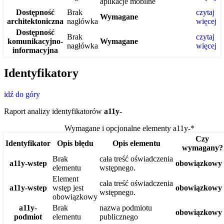
aplikacje mobilne
Dostępność
Brak
czytaj
Wymagane
architektoniczna
nagłówka
więcej
Dostępność
Brak
czytaj
komunikacyjno-
Wymagane
nagłówka
więcej
informacyjna
Identyfikatory
idź do góry
Raport analizy identyfikatorów
a11y-
Wymagane i opcjonalne elementy a11y-*
Czy
Identyfikator
Opis błędu
Opis elementu
wymagany?
Brak
cała treść oświadczenia
a11y-wstep
obowiązkowy
elementu
wstępnego.
Element
cała treść oświadczenia
a11y-wstep
wstęp jest
obowiązkowy
wstępnego.
obowiązkowy
a11y-
Brak
nazwa podmiotu
obowiązkowy
podmiot
elementu
publicznego