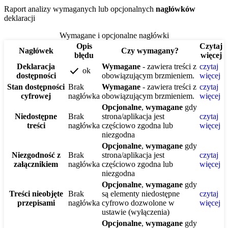
Raport analizy wymaganych lub opcjonalnych
nagłówków
deklaracji
Wymagane i opcjonalne nagłówki
Opis
Czytaj
Nagłówek
Czy wymagany?
błędu
więcej
Deklaracja
Wymagane
- zawiera treści z
czytaj
check
ok
dostępności
obowiązującym brzmieniem.
więcej
Stan dostępności
Brak
Wymagane
- zawiera treści z
czytaj
cyfrowej
nagłówka
obowiązującym brzmieniem.
więcej
Opcjonalne
,
wymagane
gdy
Niedostępne
Brak
strona/aplikacja jest
czytaj
treści
nagłówka
częściowo zgodna lub
więcej
niezgodna
Opcjonalne
,
wymagane
gdy
Niezgodność z
Brak
strona/aplikacja jest
czytaj
załącznikiem
nagłówka
częściowo zgodna lub
więcej
niezgodna
Opcjonalne
,
wymagane
gdy
Treści nieobjęte
Brak
są elementy niedostępne
czytaj
przepisami
nagłówka
cyfrowo dozwolone w
więcej
ustawie (wyłączenia)
Opcjonalne
,
wymagane
gdy