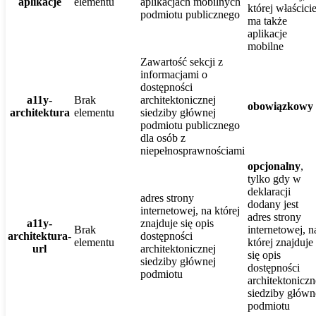
aplikacje
elementu
aplikacjach mobilnych
której właścicie
podmiotu publicznego
ma także
aplikacje
mobilne
Zawartość sekcji z
informacjami o
dostępności
a11y-
Brak
architektonicznej
obowiązkowy
architektura
elementu
siedziby głównej
podmiotu publicznego
dla osób z
niepełnosprawnościami
opcjonalny
,
tylko gdy w
deklaracji
adres strony
dodany jest
internetowej, na której
adres strony
a11y-
znajduje się opis
Brak
internetowej, n
architektura-
dostępności
elementu
której znajduje
url
architektonicznej
się opis
siedziby głównej
dostępności
podmiotu
architektoniczn
siedziby główn
podmiotu