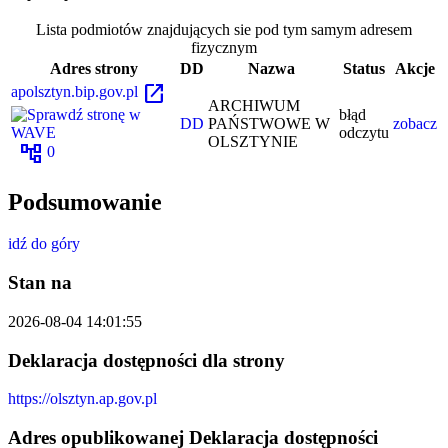
Lista podmiotów znajdujących sie pod tym samym adresem
fizycznym
Adres strony
DD
Nazwa
Status
Akcje
open_in_new
apolsztyn.bip.gov.pl
ARCHIWUM
błąd
DD
PAŃSTWOWE W
zobacz
odczytu
OLSZTYNIE
account_tree
0
Podsumowanie
idź do góry
Stan na
2026-08-04 14:01:55
Deklaracja dostępności dla strony
https://olsztyn.ap.gov.pl
Adres opublikowanej Deklaracja dostępności