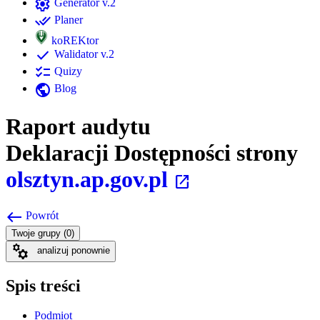
settings
Generator v.2
done_all
Planer
koREKtor
check
Walidator v.2
checklist
Quizy
public
Blog
Raport audytu
Deklaracji Dostępności strony
olsztyn.ap.gov.pl
open_in_new
west
Powrót
Twoje grupy (0)
manufacturing
analizuj ponownie
Spis treści
Podmiot