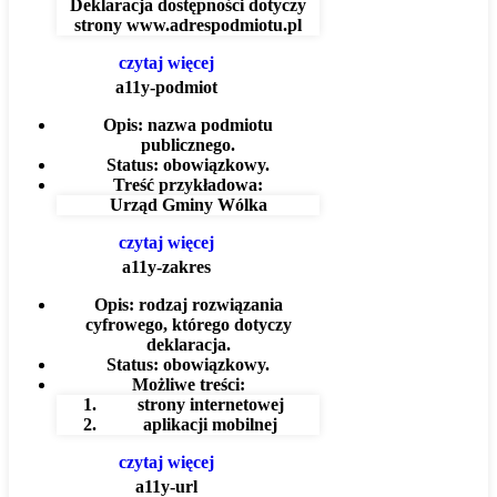
Deklaracja dostępności dotyczy
strony
www.adrespodmiotu.pl
czytaj więcej
a11y-podmiot
Opis:
nazwa podmiotu
publicznego.
Status:
obowiązkowy.
Treść przykładowa:
Urząd Gminy Wólka
czytaj więcej
a11y-zakres
Opis:
rodzaj rozwiązania
cyfrowego, którego dotyczy
deklaracja.
Status:
obowiązkowy.
Możliwe treści:
strony internetowej
aplikacji mobilnej
czytaj więcej
a11y-url