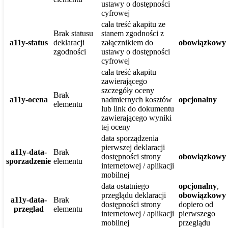
ustawy o dostępności
cyfrowej
cała treść akapitu ze
Brak statusu
stanem zgodności z
a11y-status
deklaracji
załącznikiem do
obowiązkowy
zgodności
ustawy o dostępności
cyfrowej
cała treść akapitu
zawierającego
szczegóły oceny
Brak
a11y-ocena
nadmiernych kosztów
opcjonalny
elementu
lub link do dokumentu
zawierającego wyniki
tej oceny
data sporządzenia
pierwszej deklaracji
a11y-data-
Brak
dostępności strony
obowiązkowy
sporzadzenie
elementu
internetowej / aplikacji
mobilnej
data ostatniego
opcjonalny
,
przeglądu deklaracji
obowiązkowy
a11y-data-
Brak
dostępności strony
dopiero od
przeglad
elementu
internetowej / aplikacji
pierwszego
mobilnej
przeglądu