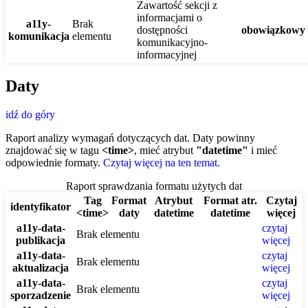
Zawartość sekcji z
informacjami o
a11y-
Brak
dostępności
obowiązkowy
komunikacja
elementu
komunikacyjno-
informacyjnej
Daty
idź do góry
Raport analizy wymagań dotyczących dat. Daty powinny
znajdować się w tagu
<time>
, mieć atrybut
"datetime"
i mieć
odpowiednie formaty.
Czytaj więcej na ten temat
.
Raport sprawdzania formatu użytych dat
Tag
Format
Atrybut
Format atr.
Czytaj
identyfikator
<time>
daty
datetime
datetime
więcej
a11y-data-
czytaj
Brak elementu
publikacja
więcej
a11y-data-
czytaj
Brak elementu
aktualizacja
więcej
a11y-data-
czytaj
Brak elementu
sporzadzenie
więcej