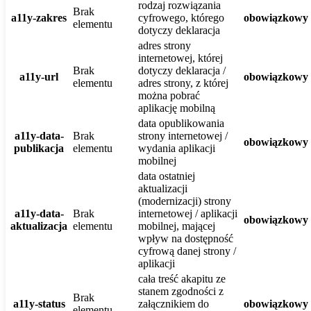
rodzaj rozwiązania
Brak
a11y-zakres
cyfrowego, którego
obowiązkowy
elementu
dotyczy deklaracja
adres strony
internetowej, której
Brak
dotyczy deklaracja /
a11y-url
obowiązkowy
elementu
adres strony, z której
można pobrać
aplikację mobilną
data opublikowania
a11y-data-
Brak
strony internetowej /
obowiązkowy
publikacja
elementu
wydania aplikacji
mobilnej
data ostatniej
aktualizacji
(modernizacji) strony
a11y-data-
Brak
internetowej / aplikacji
obowiązkowy
aktualizacja
elementu
mobilnej, mającej
wpływ na dostępność
cyfrową danej strony /
aplikacji
cała treść akapitu ze
stanem zgodności z
Brak
a11y-status
załącznikiem do
obowiązkowy
elementu